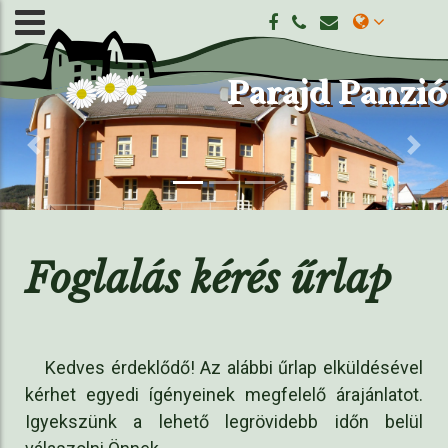
Parajd Panzió
Previous
Nex
Foglalás kérés űrlap
Kedves érdeklődő! Az alábbi űrlap elküldésével
kérhet egyedi ígényeinek megfelelő árajánlatot.
Igyekszünk a lehető legrövidebb időn belül