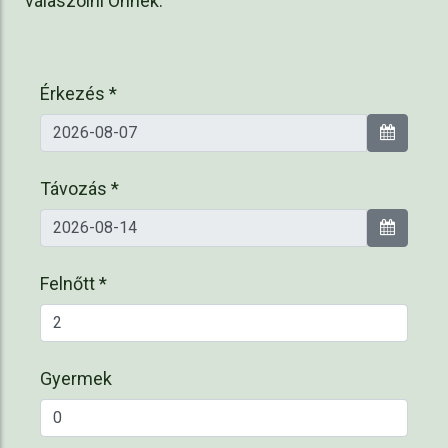
válaszolni Önnek.
Érkezés *
Távozás *
Felnőtt *
Gyermek